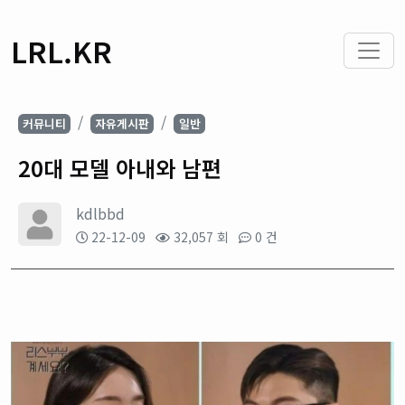
LRL.KR
커뮤니티
자유게시판
일반
20대 모델 아내와 남편
kdlbbd
22-12-09
32,057 회
0 건