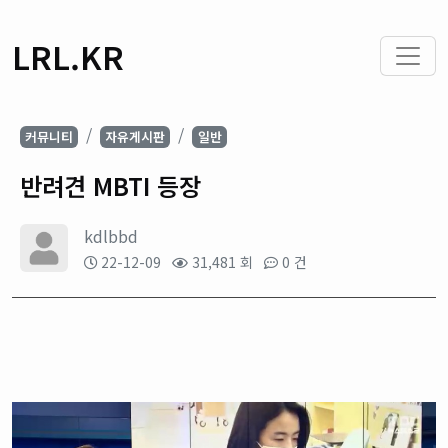
LRL.KR
커뮤니티
자유게시판
일반
반려견 MBTI 등장
kdlbbd
22-12-09
31,481 회
0 건