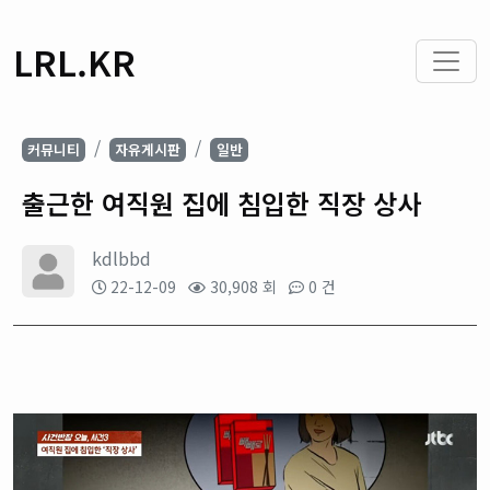
LRL.KR
커뮤니티
자유게시판
일반
출근한 여직원 집에 침입한 직장 상사
kdlbbd
22-12-09
30,908 회
0 건