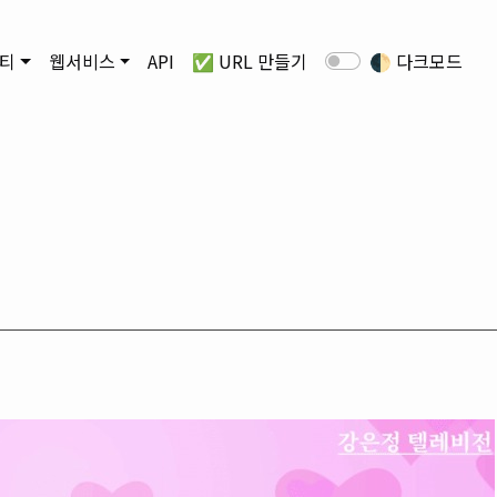
티
웹서비스
API
✅ URL 만들기
🌓
다크모드