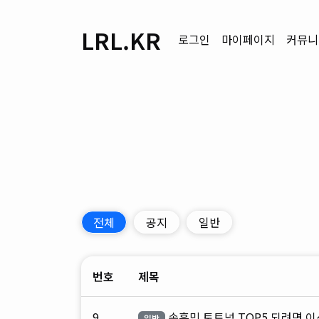
LRL.KR
로그인
마이페이지
커뮤니
전체
공지
일반
번호
제목
9
손흥민 토트넘 TOP5 되려면 
일반