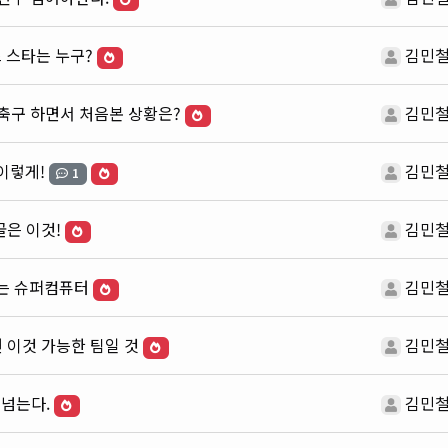
 스타는 누구?
김민
 축구 하면서 처음본 상황은?
김민
이렇게!
김민
1
골은 이것!
김민
는 슈퍼컴퓨터
김민
 이것 가능한 팀일 것
김민
 넘는다.
김민