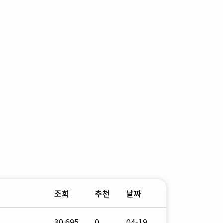
조회
추천
날짜
철
30,695
0
04-19