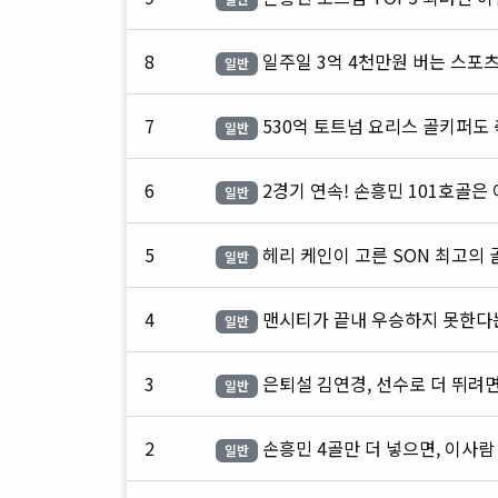
8
일주일 3억 4천만원 버는 스포츠
일반
7
530억 토트넘 요리스 골키퍼도
일반
6
2경기 연속! 손흥민 101호골은 
일반
5
헤리 케인이 고른 SON 최고의 
일반
4
맨시티가 끝내 우승하지 못한다
일반
3
은퇴설 김연경, 선수로 더 뛰려면
일반
2
손흥민 4골만 더 넣으면, 이사람
일반