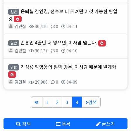
은퇴설 김연경, 선수로 더 뛰려면 이것 가능한 팀일
일반
것
김민철
30,410
0
04-11
손흥민 4골만 더 넣으면, 이사람 넘는다.
일반
김민철
30,177
0
04-10
기성용 임영웅의 깜짝 방문, 이사람 때문에 알게돼
일반
김민철
29,906
0
04-09
1
2
3
4
검색
검색
목록
글쓰기