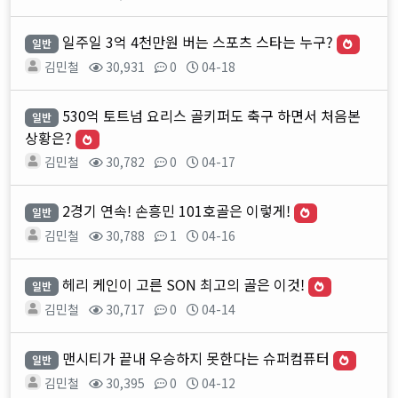
일주일 3억 4천만원 버는 스포츠 스타는 누구?
일반
김민철
30,931
0
04-18
530억 토트넘 요리스 골키퍼도 축구 하면서 처음본
일반
상황은?
김민철
30,782
0
04-17
2경기 연속! 손흥민 101호골은 이렇게!
일반
김민철
30,788
1
04-16
헤리 케인이 고른 SON 최고의 골은 이것!
일반
김민철
30,717
0
04-14
맨시티가 끝내 우승하지 못한다는 슈퍼컴퓨터
일반
김민철
30,395
0
04-12