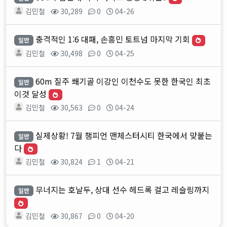
김민철
30,289
0
04-26
충격적인 1:6 대패, 손흥민 토트넘 마지막 기회
일반
김민철
30,498
0
04-25
60m 질주 쐐기골 이강인 이천수도 못한 한국인 최초
일반
이것 달성
김민철
30,563
0
04-24
실제상황! 7월 챔피언 맨체스터시티 한국에서 맞붙는
일반
다
김민철
30,824
1
04-21
무너지는 호날두, 상대 선수 헤드록 걸고 레슬링까지
일반
김민철
30,867
0
04-20