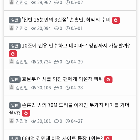
김민철
29,962
0
05-02
'전반 15분만의 3실점' 손흥민, 최악의 수비
일반
김민철
30,094
0
05-01
10조에 맨유 인수하고 네이마르 영입까지 가능할까?
일반
김민철
29,734
0
04-29
호날두 메시를 외친 팬에게 외설적 행위
일반
김민철
30,106
0
04-28
손흥민 빙의 70M 드리블 이강인 두가지 타이틀 거머
일반
쥘까?
김민철
30,101
0
04-27
664억 김민재 이적 사이트 등장 1위는?
일반