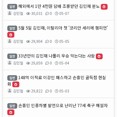
해외에서 1만 4천원 담배 조롱받던 김민재 분노
일반
김민철
30,031
0
05-07
5월 5일 김민재, 이탈리아 첫 '코리안 세리에 챔피언'
일반
김민철
29,904
0
05-05
33년만의 김민재 나폴리 우승 막는다는 사람
일반
김민철
29,659
0
05-04
148억 이적료 이강인 패스하고 손흥민 골득점 현실
일반
화
김민철
29,822
0
05-03
손흥민 인종차별 발언으로 난리난 77세 축구 해설자
일반