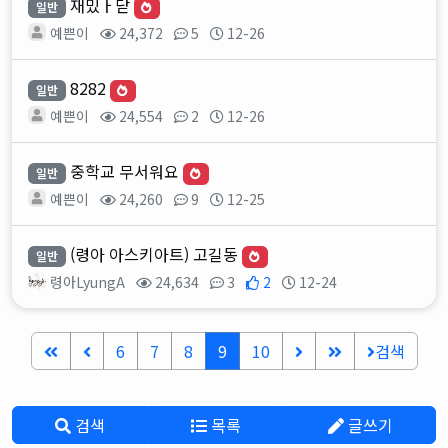
재밌ㅏ닫
일반
예쁜이
24,372
5
12-26
8282
일반
예쁜이
24,554
2
12-26
중학교 무서워요
일반
예쁜이
24,260
9
12-25
(령아 아스키아트) 고길동
일반
령아LyungA
24,634
3
2
12-24
6
7
8
9
10
검색
검색
목록
글쓰기