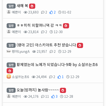
새해 복
일반
예쁜이
23,693
2
2
01-02
ㅎㅎ히히 외할머니댁 감 ㅋㅋ
일반
예쁜이
23,814
2
12-30
(령아 고민) 아스키아트 추천 받습니다
일반
령아LyungA
23,957
2
12-29
황제였는데 노예가 되었습니다-9화 by 소설쓰는초6
일반
소설쓰는초6
24,494
2
1
12-29
오늘(밤까지) 놀사람~~~~~
일반
예쁜이
24,176
11
3
12-28