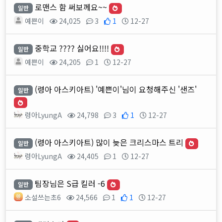
로맨스 함 써보께요~~
일반
예쁜이
24,025
3
1
12-27
중학교 ???? 싫어요!!!!
일반
예쁜이
24,205
1
12-27
(령아 아스키아트) '예쁜이'님이 요청해주신 '샌즈'
일반
령아LyungA
24,798
3
1
12-27
(령아 아스키아트) 많이 늦은 크리스마스 트리
일반
령아LyungA
24,405
1
12-27
팀장님은 S급 킬러 -6
일반
소설쓰는초6
24,566
1
1
12-27