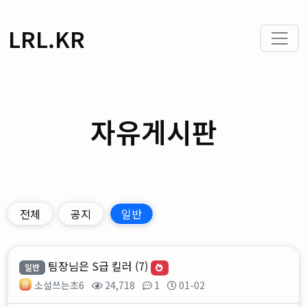
LRL.KR
자유게시판
전체
공지
일반
팀장님은 S급 킬러 (7)
일반
소설쓰는초6
24,718
1
01-02