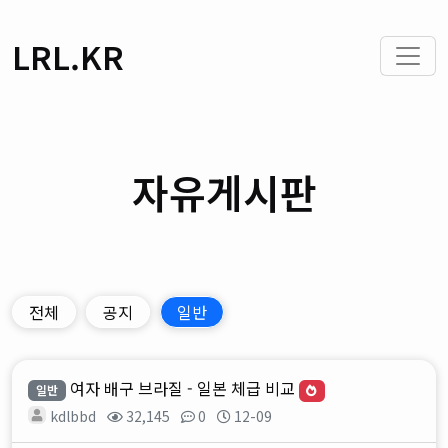
LRL.KR
자유게시판
전체
공지
일반
여자 배구 브라질 - 일본 체급 비교
일반
kdlbbd
32,145
0
12-09