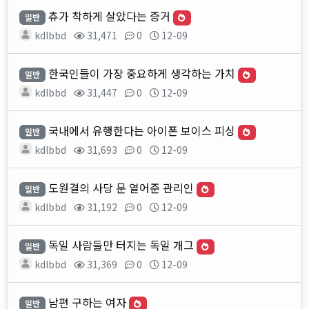
츄가 착하게 살았다는 증거
일반
kdlbbd
31,471
0
12-09
한국인들이 가장 중요하게 생각하는 가치
일반
kdlbbd
31,447
0
12-09
국내에서 유행한다는 아이폰 보이스 피싱
일반
kdlbbd
31,693
0
12-09
도원결의 사당 문 열어준 관리인
일반
kdlbbd
31,192
0
12-09
독일 사람들만 터지는 독일 개그
일반
kdlbbd
31,369
0
12-09
남편 구하는 여자
일반