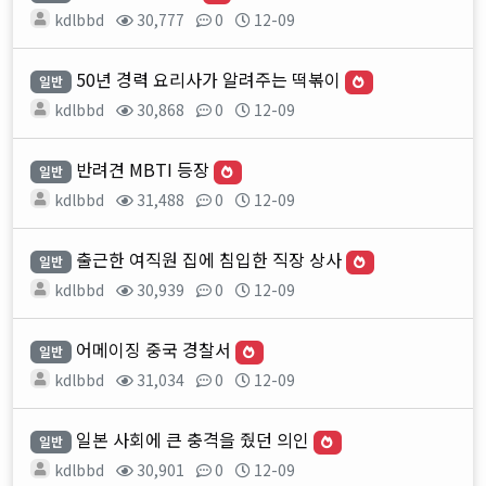
kdlbbd
30,777
0
12-09
50년 경력 요리사가 알려주는 떡볶이
일반
kdlbbd
30,868
0
12-09
반려견 MBTI 등장
일반
kdlbbd
31,488
0
12-09
출근한 여직원 집에 침입한 직장 상사
일반
kdlbbd
30,939
0
12-09
어메이징 중국 경찰서
일반
kdlbbd
31,034
0
12-09
일본 사회에 큰 충격을 줬던 의인
일반
kdlbbd
30,901
0
12-09