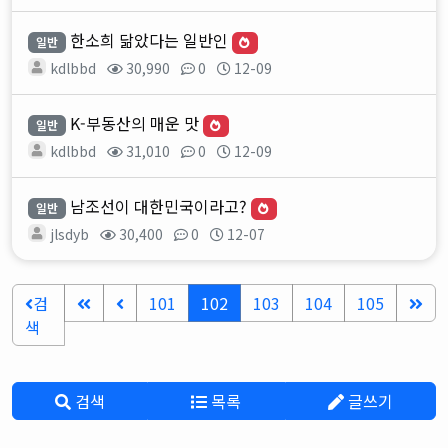
한소희 닮았다는 일반인
일반
kdlbbd
30,990
0
12-09
K-부동산의 매운 맛
일반
kdlbbd
31,010
0
12-09
남조선이 대한민국이라고?
일반
jlsdyb
30,400
0
12-07
검
101
102
103
104
105
색
검색
목록
글쓰기