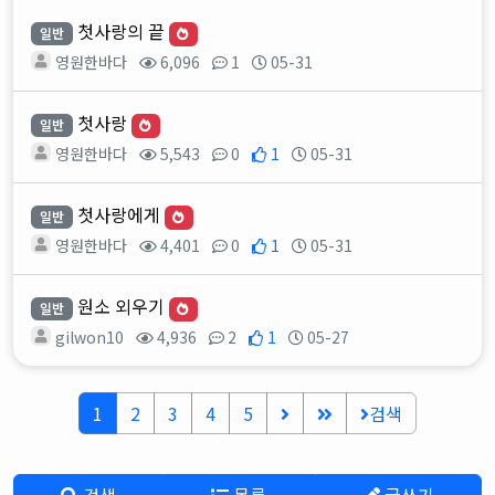
첫사랑의 끝
일반
영원한바다
6,096
1
05-31
첫사랑
일반
영원한바다
5,543
0
1
05-31
첫사랑에게
일반
영원한바다
4,401
0
1
05-31
원소 외우기
일반
gilwon10
4,936
2
1
05-27
1
2
3
4
5
검색