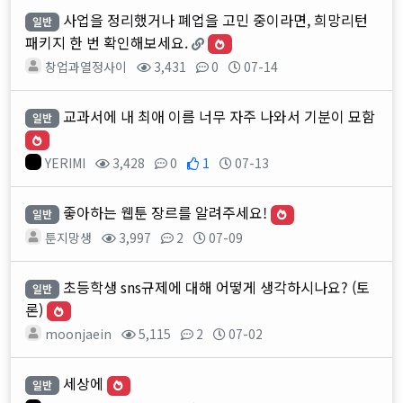
사업을 정리했거나 폐업을 고민 중이라면, 희망리턴
일반
패키지 한 번 확인해보세요.
창업과열정사이
3,431
0
07-14
교과서에 내 최애 이름 너무 자주 나와서 기분이 묘함
일반
YERIMI
3,428
0
1
07-13
좋아하는 웹툰 장르를 알려주세요!
일반
툰지망생
3,997
2
07-09
초등학생 sns규제에 대해 어떻게 생각하시나요? (토
일반
론)
moonjaein
5,115
2
07-02
세상에
일반