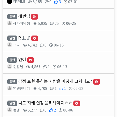
YERIMI
5,185
0
3
07-01
래번님
일반
작가지망생
5,925
25
06-25
R
일반
ㅂㅅ
4,742
0
06-15
언어
일반
원장님
4,867
1
06-13
감정 표현 못하는 사람은 어떻게 고치나요?
일반
영원한바다
4,708
1
1
06-12
나도 자캐 설정 올려봐야지ㅎㅎ
일반
팽펭
5,277
0
2
06-06