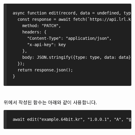
async function edit(record, data = undefined, type 
  const response = await fetch(`https://api.lrl.kr/
    method: "PATCH",

    headers: {

      "Content-Type": "application/json",

      "x-api-key": key

    },

    body: JSON.stringify({type: type, data: data}),
  });

  return response.json();

}
위에서 작성된 함수는 아래와 같이 사용합니다.
await edit("example.64bit.kr", "1.0.0.1", "A", "