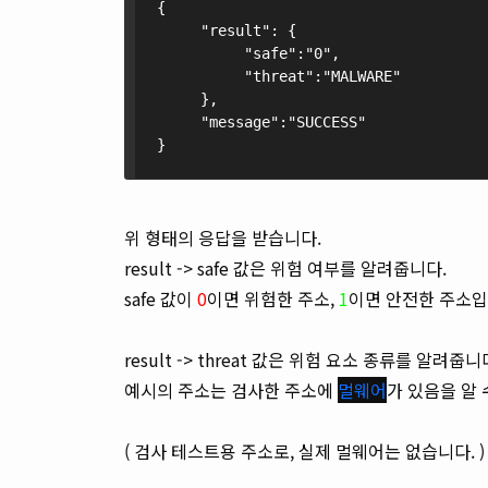
{
     "result": {
          "safe":"0",
          "threat":"MALWARE"
     },
     "message":"SUCCESS"
}
위 형태의 응답을 받습니다.
result -> safe 값은 위험 여부를 알려줍니다.
safe 값이
0
이면 위험한 주소,
1
이면 안전한 주소입
result -> threat 값은 위험 요소 종류를 알려줍니
예시의 주소는 검사한 주소에
멀웨어
가 있음을 알 
( 검사 테스트용 주소로, 실제 멀웨어는 없습니다. )