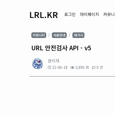
LRL.KR
로그인
마이페이지
커뮤니
커뮤니티
사용안내
레거시
URL 안전검사 API - v5
관리자
22-06-18
3,895 회
0 건