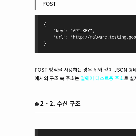
POST
{
    "key": "API_KEY",
    "url": "http://malware.testing.goo
}
POST 방식을 사용하는 경우 위와 같이 JSON 형태
예시의 구조 속 주소는
멀웨어 테스트용
주소
로 실
2 - 2. 수신 구조
🔵