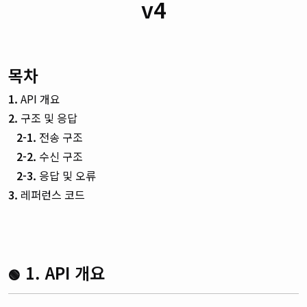
v4
목차
1.
API 개요
2.
구조 및 응답
2-1.
전송 구조
2-2.
수신 구조
2-3.
응답 및 오류
3.
레퍼런스 코드
1. API 개요
🟢