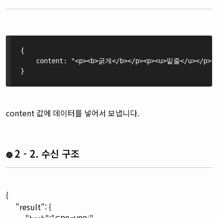
{ 
    content: "<p><b>굵게</b></p><p><u>밑줄</u></p><p
}
content 값에 데이터를 넣어서 보냅니다.
2 - 2. 수신 구조
🔵
{
"result": {