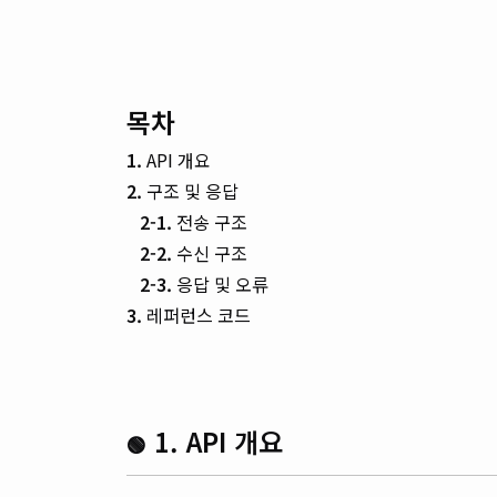
목차
1.
API 개요
2.
구조 및 응답
2-1.
전송 구조
2-2.
수신 구조
2-3.
응답 및 오류
3.
레퍼런스 코드
1. API 개요
🟢