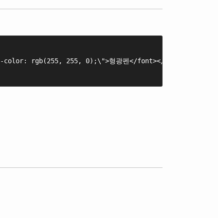
d-color: rgb(255, 255, 0);\">형광펜</font></p>"