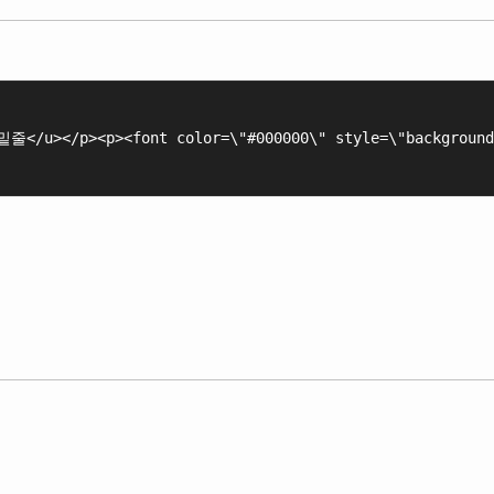
밑줄</u></p><p><font color=\"#000000\" style=\"backgroun