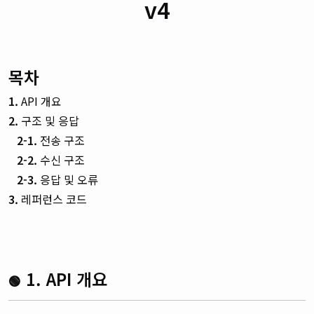
v4
목차
1.
API 개요
2.
구조 및 응답
2-1.
전송 구조
2-2.
수신 구조
2-3.
응답 및 오류
3.
레퍼런스 코드
1. API 개요
🟢