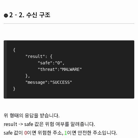
2 - 2. 수신 구조
🔵
{
     "result": {
          "safe":"0",
          "threat":"MALWARE"
     },
     "message":"SUCCESS"
}
위 형태의 응답을 받습니다.
result -> safe 값은 위험 여부를 알려줍니다.
safe 값이
0
이면 위험한 주소,
1
이면 안전한 주소입니다.